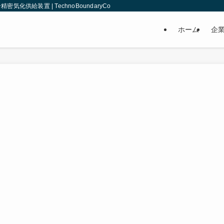
給装置 | TechnoBoundaryCo
ホーム
企